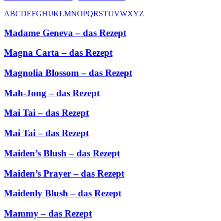
A
B
C
D
E
F
G
H
I
J
K
L
M
N
O
P
Q
R
S
T
U
V
W
X
Y
Z
Madame Geneva – das Rezept
Magna Carta – das Rezept
Magnolia Blossom – das Rezept
Mah-Jong – das Rezept
Mai Tai – das Rezept
Mai Tai – das Rezept
Maiden’s Blush – das Rezept
Maiden’s Prayer – das Rezept
Maidenly Blush – das Rezept
Mammy – das Rezept