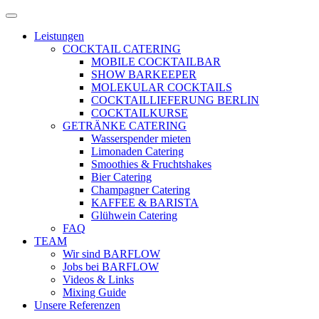
Zum
Menü
Inhalt
öffnen
Leistungen
springen
COCKTAIL CATERING
MOBILE COCKTAILBAR
SHOW BARKEEPER
MOLEKULAR COCKTAILS
COCKTAILLIEFERUNG BERLIN
COCKTAILKURSE
GETRÄNKE CATERING
Wasserspender mieten
Limonaden Catering
Smoothies & Fruchtshakes
Bier Catering
Champagner Catering
KAFFEE & BARISTA
Glühwein Catering
FAQ
TEAM
Wir sind BARFLOW
Jobs bei BARFLOW
Videos & Links
Mixing Guide
Unsere Referenzen