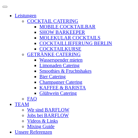
Zum
Menü
Inhalt
öffnen
Leistungen
springen
COCKTAIL CATERING
MOBILE COCKTAILBAR
SHOW BARKEEPER
MOLEKULAR COCKTAILS
COCKTAILLIEFERUNG BERLIN
COCKTAILKURSE
GETRÄNKE CATERING
Wasserspender mieten
Limonaden Catering
Smoothies & Fruchtshakes
Bier Catering
Champagner Catering
KAFFEE & BARISTA
Glühwein Catering
FAQ
TEAM
Wir sind BARFLOW
Jobs bei BARFLOW
Videos & Links
Mixing Guide
Unsere Referenzen