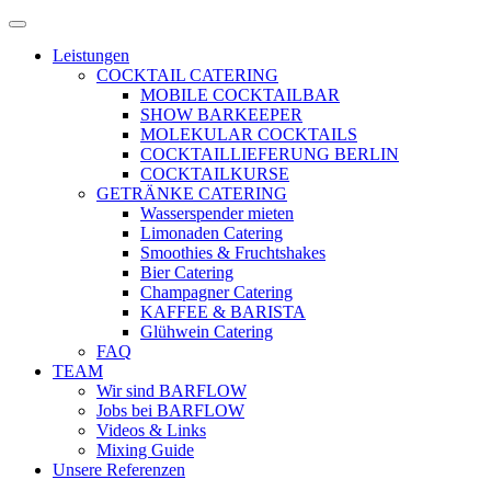
Zum
Menü
Inhalt
öffnen
Leistungen
springen
COCKTAIL CATERING
MOBILE COCKTAILBAR
SHOW BARKEEPER
MOLEKULAR COCKTAILS
COCKTAILLIEFERUNG BERLIN
COCKTAILKURSE
GETRÄNKE CATERING
Wasserspender mieten
Limonaden Catering
Smoothies & Fruchtshakes
Bier Catering
Champagner Catering
KAFFEE & BARISTA
Glühwein Catering
FAQ
TEAM
Wir sind BARFLOW
Jobs bei BARFLOW
Videos & Links
Mixing Guide
Unsere Referenzen