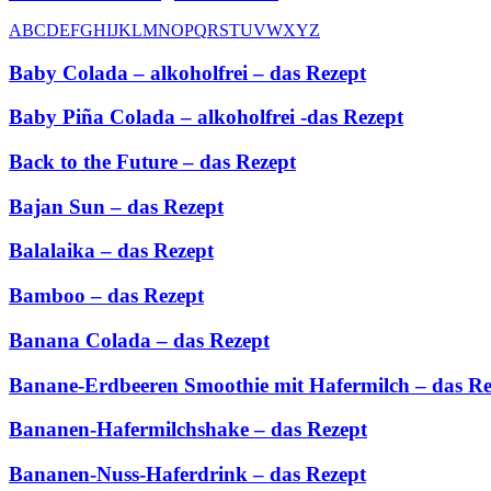
A
B
C
D
E
F
G
H
I
J
K
L
M
N
O
P
Q
R
S
T
U
V
W
X
Y
Z
Baby Colada – alkoholfrei – das Rezept
Baby Piña Colada – alkoholfrei -das Rezept
Back to the Future – das Rezept
Bajan Sun – das Rezept
Balalaika – das Rezept
Bamboo – das Rezept
Banana Colada – das Rezept
Banane-Erdbeeren Smoothie mit Hafermilch – das Re
Bananen-Hafermilchshake – das Rezept
Bananen-Nuss-Haferdrink – das Rezept