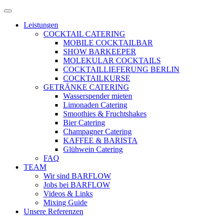
Zum
Menü
Inhalt
öffnen
Leistungen
springen
COCKTAIL CATERING
MOBILE COCKTAILBAR
SHOW BARKEEPER
MOLEKULAR COCKTAILS
COCKTAILLIEFERUNG BERLIN
COCKTAILKURSE
GETRÄNKE CATERING
Wasserspender mieten
Limonaden Catering
Smoothies & Fruchtshakes
Bier Catering
Champagner Catering
KAFFEE & BARISTA
Glühwein Catering
FAQ
TEAM
Wir sind BARFLOW
Jobs bei BARFLOW
Videos & Links
Mixing Guide
Unsere Referenzen