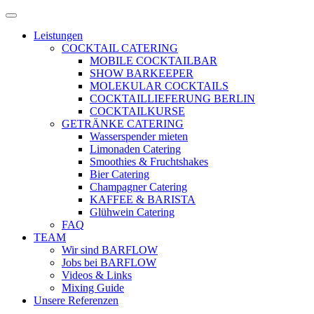
Zum
Menü
Inhalt
öffnen
Leistungen
springen
COCKTAIL CATERING
MOBILE COCKTAILBAR
SHOW BARKEEPER
MOLEKULAR COCKTAILS
COCKTAILLIEFERUNG BERLIN
COCKTAILKURSE
GETRÄNKE CATERING
Wasserspender mieten
Limonaden Catering
Smoothies & Fruchtshakes
Bier Catering
Champagner Catering
KAFFEE & BARISTA
Glühwein Catering
FAQ
TEAM
Wir sind BARFLOW
Jobs bei BARFLOW
Videos & Links
Mixing Guide
Unsere Referenzen