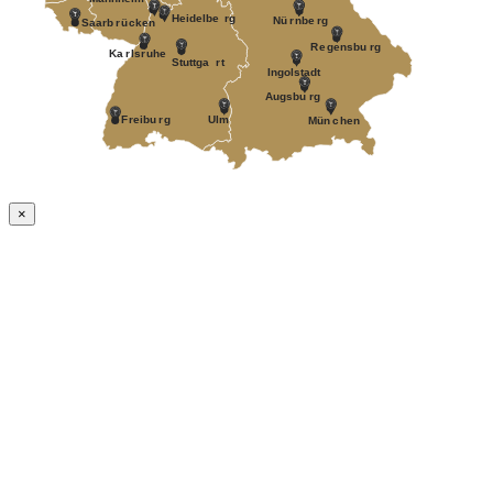
Heidelbe
r
g
Nü
r
nbe
r
g
Saarb
r
ü
c
k
en
R
e
gensbu
r
g
Ka
r
ls
r
uhe
Stuttga
r
t
Ingolstadt
A
ugsbu
r
g
F
r
eibu
r
g
Ulm
Mün
c
hen
×
Nach
oben