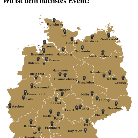
Wo ist dein nächstes Event?
F
lensbu
r
g
Kiel
G
r
eif
s
w
ald
R
osto
c
k
Lübe
c
k
Cuxh
a
v
en
S
c
h
w
erin
B
r
emerh
a
v
en
Hambu
r
g
Neub
r
andenbu
r
g
B
r
emen
Oldenbu
r
g
Hann
o
v
er
P
otsdam
Biele
f
eld
Be
r
lin
B
r
auns
c
h
w
eig
M
a
gd
e
bu
r
g
Cottbus
Do
r
tmund
Göttingen
Düsseldor
f
Halle
K
öln
Leipzig
Kassel
Aa
c
hen
D
r
esden
J
ena
Erfu
r
t
Chemnitz
Gießen
Fulda
Ho
f
K
oblenz
F
r
ankfu
r
t
Bay
r
euth
Mainz
Mannheim