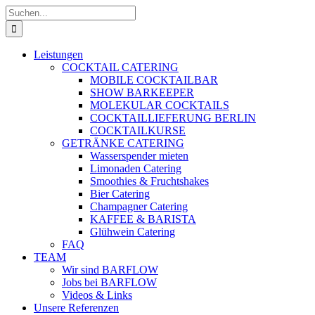
Zum
Suche
Inhalt
nach:
springen
Leistungen
COCKTAIL CATERING
MOBILE COCKTAILBAR
SHOW BARKEEPER
MOLEKULAR COCKTAILS
COCKTAILLIEFERUNG BERLIN
COCKTAILKURSE
GETRÄNKE CATERING
Wasserspender mieten
Limonaden Catering
Smoothies & Fruchtshakes
Bier Catering
Champagner Catering
KAFFEE & BARISTA
Glühwein Catering
FAQ
TEAM
Wir sind BARFLOW
Jobs bei BARFLOW
Videos & Links
Unsere Referenzen