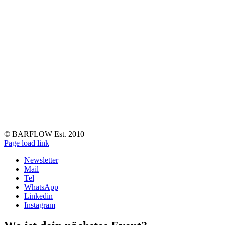
© BARFLOW Est. 2010
Facebook
Instagram
YouTube
Tiktok
LinkedIn
Page load link
Newsletter
Mail
Tel
WhatsApp
Linkedin
Instagram