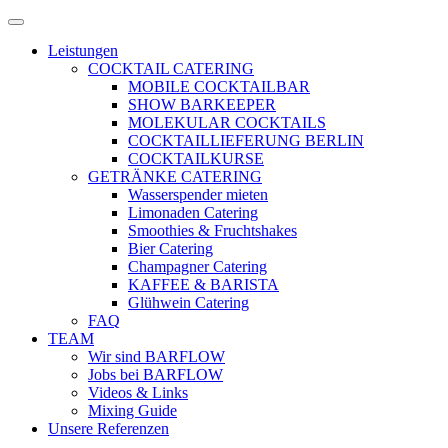
Zum
Menü
Inhalt
öffnen
Leistungen
springen
COCKTAIL CATERING
MOBILE COCKTAILBAR
SHOW BARKEEPER
MOLEKULAR COCKTAILS
COCKTAILLIEFERUNG BERLIN
COCKTAILKURSE
GETRÄNKE CATERING
Wasserspender mieten
Limonaden Catering
Smoothies & Fruchtshakes
Bier Catering
Champagner Catering
KAFFEE & BARISTA
Glühwein Catering
FAQ
TEAM
Wir sind BARFLOW
Jobs bei BARFLOW
Videos & Links
Mixing Guide
Unsere Referenzen