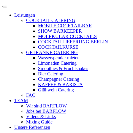
Zum
Menü
Inhalt
öffnen
Leistungen
springen
COCKTAIL CATERING
MOBILE COCKTAILBAR
SHOW BARKEEPER
MOLEKULAR COCKTAILS
COCKTAILLIEFERUNG BERLIN
COCKTAILKURSE
GETRÄNKE CATERING
Wasserspender mieten
Limonaden Catering
Smoothies & Fruchtshakes
Bier Catering
Champagner Catering
KAFFEE & BARISTA
Glühwein Catering
FAQ
TEAM
Wir sind BARFLOW
Jobs bei BARFLOW
Videos & Links
Mixing Guide
Unsere Referenzen