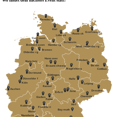
Wo findet dein nächstes Event statt?
F
lensbu
r
g
Kiel
G
r
eif
s
w
ald
R
osto
c
k
Lübe
c
k
Cuxh
a
v
en
S
c
h
w
erin
B
r
emerh
a
v
en
Hambu
r
g
Neub
r
andenbu
r
g
B
r
emen
Oldenbu
r
g
Hann
o
v
er
P
otsdam
Biele
f
eld
Be
r
lin
B
r
auns
c
h
w
eig
M
a
gd
e
bu
r
g
Cottbus
Do
r
tmund
Göttingen
Düsseldor
f
Halle
K
öln
Leipzig
Kassel
Aa
c
hen
D
r
esden
J
ena
Erfu
r
t
Chemnitz
Gießen
Fulda
Ho
f
K
oblenz
F
r
ankfu
r
t
Bay
r
euth
Mainz
Mannheim