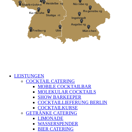
Heidelbe
r
g
Nü
r
nbe
r
g
Saarb
r
ü
c
k
en
R
e
gensbu
r
g
Ka
r
ls
r
uhe
Stuttga
r
t
Ingolstadt
A
ugsbu
r
g
F
r
eibu
r
g
Ulm
Mün
c
hen
LEISTUNGEN
COCKTAIL CATERING
MOBILE COCKTAILBAR
MOLEKULAR COCKTAILS
SHOW BARKEEPER
COCKTAILLIEFERUNG BERLIN
COCKTAILKURSE
GETRÄNKE CATERING
LIMONADE
WASSERSPENDER
BIER CATERING