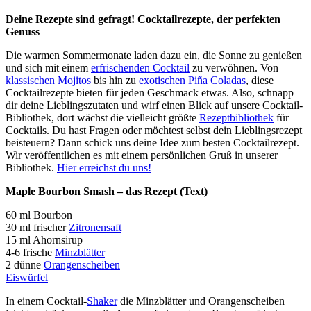
Deine Rezepte sind gefragt! Cocktailrezepte, der perfekten
Genuss
Die warmen Sommermonate laden dazu ein, die Sonne zu genießen
und sich mit einem
erfrischenden Cocktail
zu verwöhnen. Von
klassischen Mojitos
bis hin zu
exotischen Piña Coladas
, diese
Cocktailrezepte bieten für jeden Geschmack etwas. Also, schnapp
dir deine Lieblingszutaten und wirf einen Blick auf unsere Cocktail-
Bibliothek, dort wächst die vielleicht größte
Rezeptbibliothek
für
Cocktails. Du hast Fragen oder möchtest selbst dein Lieblingsrezept
beisteuern? Dann schick uns deine Idee zum besten Cocktailrezept.
Wir veröffentlichen es mit einem persönlichen Gruß in unserer
Bibliothek.
Hier erreichst du uns!
Maple Bourbon Smash – das Rezept (Text)
60 ml Bourbon
30 ml frischer
Zitronensaft
15 ml Ahornsirup
4-6 frische
Minzblätter
2 dünne
Orangenscheiben
Eiswürfel
In einem Cocktail-
Shaker
die Minzblätter und Orangenscheiben