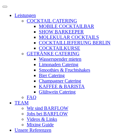
Zum
Menü
Inhalt
öffnen
Leistungen
springen
COCKTAIL CATERING
MOBILE COCKTAILBAR
SHOW BARKEEPER
MOLEKULAR COCKTAILS
COCKTAILLIEFERUNG BERLIN
COCKTAILKURSE
GETRÄNKE CATERING
Wasserspender mieten
Limonaden Catering
Smoothies & Fruchtshakes
Bier Catering
Champagner Catering
KAFFEE & BARISTA
Glühwein Catering
FAQ
TEAM
Wir sind BARFLOW
Jobs bei BARFLOW
Videos & Links
Mixing Guide
Unsere Referenzen