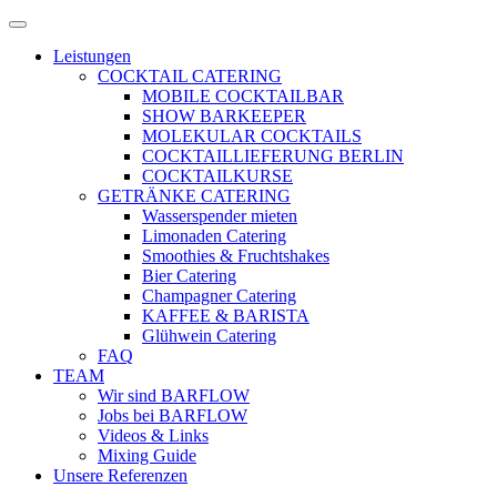
Zum
Menü
Inhalt
öffnen
Leistungen
springen
COCKTAIL CATERING
MOBILE COCKTAILBAR
SHOW BARKEEPER
MOLEKULAR COCKTAILS
COCKTAILLIEFERUNG BERLIN
COCKTAILKURSE
GETRÄNKE CATERING
Wasserspender mieten
Limonaden Catering
Smoothies & Fruchtshakes
Bier Catering
Champagner Catering
KAFFEE & BARISTA
Glühwein Catering
FAQ
TEAM
Wir sind BARFLOW
Jobs bei BARFLOW
Videos & Links
Mixing Guide
Unsere Referenzen