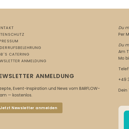
Du mö
ONTAKT
Per M
ATENSCHUTZ
PRESSUM
Du mö
DERRUFSBELEHRUNG
Am Te
B´S CATERING
Mo bi
WSLETTER ANMELDUNG
Telef
EWSLETTER ANMELDUNG
+49 
zepte, Event-Inspiration und News vom BARFLOW-
Dein
am — kostenlos.
Jetzt Newsletter anmelden