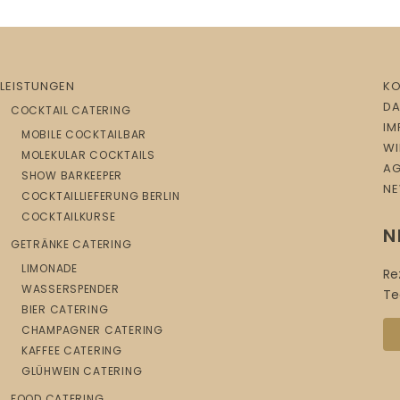
LEISTUNGEN
K
D
COCKTAIL CATERING
IM
MOBILE COCKTAILBAR
WI
MOLEKULAR COCKTAILS
AG
SHOW BARKEEPER
NE
COCKTAILLIEFERUNG BERLIN
COCKTAILKURSE
N
GETRÄNKE CATERING
LIMONADE
Re
WASSERSPENDER
Te
BIER CATERING
CHAMPAGNER CATERING
KAFFEE CATERING
GLÜHWEIN CATERING
FOOD CATERING