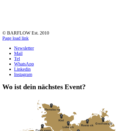
© BARFLOW Est. 2010
Facebook
Instagram
YouTube
Tiktok
LinkedIn
Page load link
Newsletter
Mail
Tel
WhatsApp
Linkedin
Instagram
Wo ist dein nächstes Event?
F
lensbu
r
g
Kiel
G
r
eif
s
w
ald
R
osto
c
k
Lübe
c
k
Cuxh
a
v
en