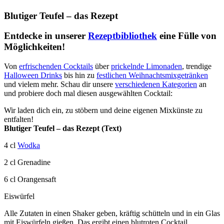
Blutiger Teufel – das Rezept
Entdecke in unserer
Rezeptbibliothek
eine Fülle von
Möglichkeiten!
Von
erfrischenden Cocktails
über
prickelnde Limonaden
, trendige
Halloween Drinks
bis hin zu
festlichen Weihnachtsmixgetränken
und vielem mehr. Schau dir unsere
verschiedenen Kategorien
an
und probiere doch mal diesen ausgewählten Cocktail:
Wir laden dich ein, zu stöbern und deine eigenen Mixkünste zu
entfalten!
Blutiger Teufel – das Rezept (Text)
4 cl
Wodka
2 cl Grenadine
6 cl Orangensaft
Eiswürfel
Alle Zutaten in einen Shaker geben, kräftig schütteln und in ein Glas
mit Eiswürfeln gießen. Das ergibt einen blutroten Cocktail.