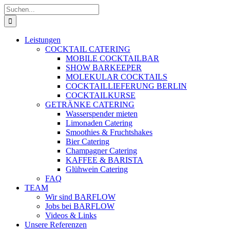
Zum
Suche
Inhalt
nach:
springen
Leistungen
COCKTAIL CATERING
MOBILE COCKTAILBAR
SHOW BARKEEPER
MOLEKULAR COCKTAILS
COCKTAILLIEFERUNG BERLIN
COCKTAILKURSE
GETRÄNKE CATERING
Wasserspender mieten
Limonaden Catering
Smoothies & Fruchtshakes
Bier Catering
Champagner Catering
KAFFEE & BARISTA
Glühwein Catering
FAQ
TEAM
Wir sind BARFLOW
Jobs bei BARFLOW
Videos & Links
Unsere Referenzen