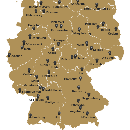
S
c
h
w
erin
B
r
emerh
a
v
en
Hambu
r
g
Neub
r
andenbu
r
g
B
r
emen
Oldenbu
r
g
Hann
o
v
er
P
otsdam
Biele
f
eld
Be
r
lin
B
r
auns
c
h
w
eig
M
a
gd
e
bu
r
g
Cottbus
Do
r
tmund
Göttingen
Düsseldor
f
Halle
K
öln
Leipzig
Kassel
Aa
c
hen
D
r
esden
J
ena
Erfu
r
t
Chemnitz
Gießen
Fulda
Ho
f
K
oblenz
F
r
ankfu
r
t
Bay
r
euth
Mainz
Mannheim
Heidelbe
r
g
Nü
r
nbe
r
g
Saarb
r
ü
c
k
en
R
e
gensbu
r
g
Ka
r
ls
r
uhe
Stuttga
r
t
Ingolstadt
A
ugsbu
r
g
F
r
eibu
r
g
Ulm
Mün
c
hen