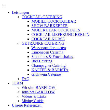
Zum
Menü
Inhalt
öffnen
Leistungen
springen
COCKTAIL CATERING
MOBILE COCKTAILBAR
SHOW BARKEEPER
MOLEKULAR COCKTAILS
COCKTAILLIEFERUNG BERLIN
COCKTAILKURSE
GETRÄNKE CATERING
Wasserspender mieten
Limonaden Catering
Smoothies & Fruchtshakes
Bier Catering
Champagner Catering
KAFFEE & BARISTA
Glühwein Catering
FAQ
TEAM
Wir sind BARFLOW
Jobs bei BARFLOW
Videos & Links
Mixing Guide
Unsere Referenzen