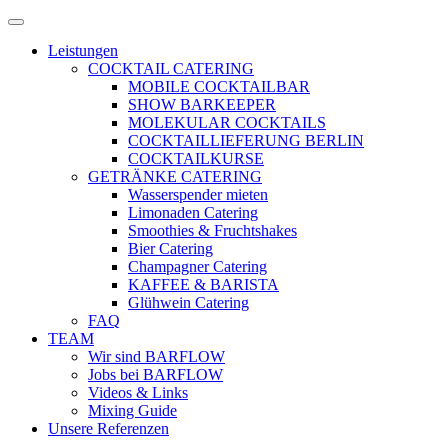
Zum
Menü
Inhalt
öffnen
Leistungen
springen
COCKTAIL CATERING
MOBILE COCKTAILBAR
SHOW BARKEEPER
MOLEKULAR COCKTAILS
COCKTAILLIEFERUNG BERLIN
COCKTAILKURSE
GETRÄNKE CATERING
Wasserspender mieten
Limonaden Catering
Smoothies & Fruchtshakes
Bier Catering
Champagner Catering
KAFFEE & BARISTA
Glühwein Catering
FAQ
TEAM
Wir sind BARFLOW
Jobs bei BARFLOW
Videos & Links
Mixing Guide
Unsere Referenzen