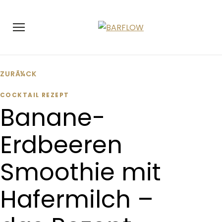
Zum Inhalt springen
Menü öffnen
ZURÃ¼CK
COCKTAIL REZEPT
Banane-
Erdbeeren
Smoothie mit
Hafermilch –