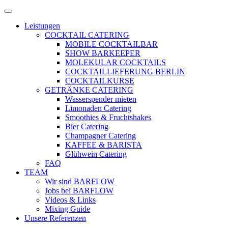
Zum
Menü
Inhalt
öffnen
Leistungen
springen
COCKTAIL CATERING
MOBILE COCKTAILBAR
SHOW BARKEEPER
MOLEKULAR COCKTAILS
COCKTAILLIEFERUNG BERLIN
COCKTAILKURSE
GETRÄNKE CATERING
Wasserspender mieten
Limonaden Catering
Smoothies & Fruchtshakes
Bier Catering
Champagner Catering
KAFFEE & BARISTA
Glühwein Catering
FAQ
TEAM
Wir sind BARFLOW
Jobs bei BARFLOW
Videos & Links
Mixing Guide
Unsere Referenzen