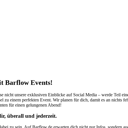
it Barflow Events!
sse nicht unsere exklusiven Einblicke auf Social Media – werde Teil ei
el zu einem perfekten Event. Wir planen für dich, damit es an nichts fe
nten für einen gelungenen Abend!
, überall und jederzeit.
abei zu sein. Auf Barflow.de erwarten dich nicht nur Infos, sondern a