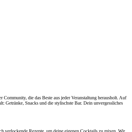
ner Community, die das Beste aus jeder Veranstaltung herausholt. Auf
hlt: Getränke, Snacks und die stylischste Bar. Dein unvergessliches
uch verlockende Rezepte, um deine eigenen Cocktails zu mixen. Wir