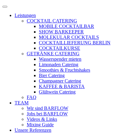
Zum
Menü
Inhalt
öffnen
Leistungen
springen
COCKTAIL CATERING
MOBILE COCKTAILBAR
SHOW BARKEEPER
MOLEKULAR COCKTAILS
COCKTAILLIEFERUNG BERLIN
COCKTAILKURSE
GETRÄNKE CATERING
Wasserspender mieten
Limonaden Catering
Smoothies & Fruchtshakes
Bier Catering
Champagner Catering
KAFFEE & BARISTA
Glühwein Catering
FAQ
TEAM
Wir sind BARFLOW
Jobs bei BARFLOW
Videos & Links
Mixing Guide
Unsere Referenzen