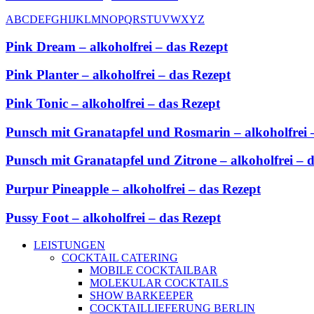
A
B
C
D
E
F
G
H
I
J
K
L
M
N
O
P
Q
R
S
T
U
V
W
X
Y
Z
Pink Dream – alkoholfrei – das Rezept
Pink Planter – alkoholfrei – das Rezept
Pink Tonic – alkoholfrei – das Rezept
Punsch mit Granatapfel und Rosmarin – alkoholfrei 
Punsch mit Granatapfel und Zitrone – alkoholfrei – 
Purpur Pineapple – alkoholfrei – das Rezept
Pussy Foot – alkoholfrei – das Rezept
LEISTUNGEN
COCKTAIL CATERING
MOBILE COCKTAILBAR
MOLEKULAR COCKTAILS
SHOW BARKEEPER
COCKTAILLIEFERUNG BERLIN