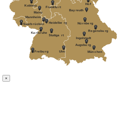
Ho
f
K
oblenz
F
r
ankfu
r
t
Bay
r
euth
Mainz
Mannheim
Heidelbe
r
g
Nü
r
nbe
r
g
Saarb
r
ü
c
k
en
R
e
gensbu
r
g
Ka
r
ls
r
uhe
Stuttga
r
t
Ingolstadt
A
ugsbu
r
g
F
r
eibu
r
g
Ulm
Mün
c
hen
×
Nach
oben