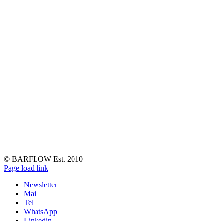
© BARFLOW Est. 2010
Facebook
Instagram
YouTube
Tiktok
LinkedIn
Page load link
Newsletter
Mail
Tel
WhatsApp
Linkedin