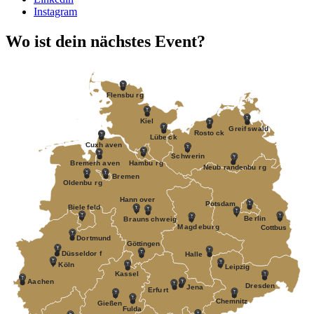
Instagram
Wo ist dein nächstes Event?
F
lensbu
r
g
Kiel
G
r
eif
s
w
ald
R
osto
c
k
Lübe
c
k
Cuxh
a
v
en
S
c
h
w
erin
B
r
emerh
a
v
en
Hambu
r
g
Neub
r
andenbu
r
g
B
r
emen
Oldenbu
r
g
Hann
o
v
er
P
otsdam
Biele
f
eld
Be
r
lin
B
r
auns
c
h
w
eig
M
a
gd
e
bu
r
g
Cottbus
Do
r
tmund
Göttingen
Düsseldor
f
Halle
K
öln
Leipzig
Kassel
Aa
c
hen
D
r
esden
J
ena
Erfu
r
t
Chemnitz
Gießen
Fulda