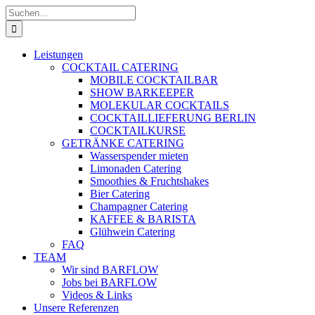
Zum
Suche
Inhalt
nach:
springen
Leistungen
COCKTAIL CATERING
MOBILE COCKTAILBAR
SHOW BARKEEPER
MOLEKULAR COCKTAILS
COCKTAILLIEFERUNG BERLIN
COCKTAILKURSE
GETRÄNKE CATERING
Wasserspender mieten
Limonaden Catering
Smoothies & Fruchtshakes
Bier Catering
Champagner Catering
KAFFEE & BARISTA
Glühwein Catering
FAQ
TEAM
Wir sind BARFLOW
Jobs bei BARFLOW
Videos & Links
Unsere Referenzen