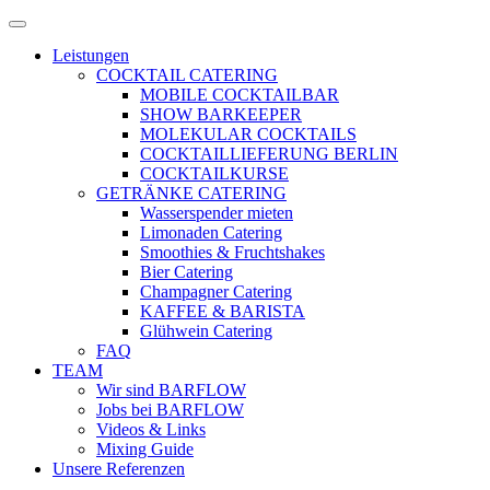
Zum
Menü
Inhalt
öffnen
Leistungen
springen
COCKTAIL CATERING
MOBILE COCKTAILBAR
SHOW BARKEEPER
MOLEKULAR COCKTAILS
COCKTAILLIEFERUNG BERLIN
COCKTAILKURSE
GETRÄNKE CATERING
Wasserspender mieten
Limonaden Catering
Smoothies & Fruchtshakes
Bier Catering
Champagner Catering
KAFFEE & BARISTA
Glühwein Catering
FAQ
TEAM
Wir sind BARFLOW
Jobs bei BARFLOW
Videos & Links
Mixing Guide
Unsere Referenzen