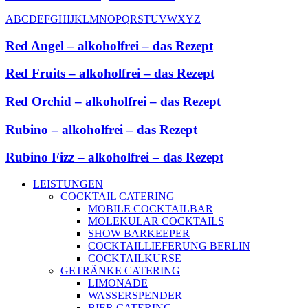
A
B
C
D
E
F
G
H
I
J
K
L
M
N
O
P
Q
R
S
T
U
V
W
X
Y
Z
Red Angel – alkoholfrei – das Rezept
Red Fruits – alkoholfrei – das Rezept
Red Orchid – alkoholfrei – das Rezept
Rubino – alkoholfrei – das Rezept
Rubino Fizz – alkoholfrei – das Rezept
LEISTUNGEN
COCKTAIL CATERING
MOBILE COCKTAILBAR
MOLEKULAR COCKTAILS
SHOW BARKEEPER
COCKTAILLIEFERUNG BERLIN
COCKTAILKURSE
GETRÄNKE CATERING
LIMONADE
WASSERSPENDER
BIER CATERING