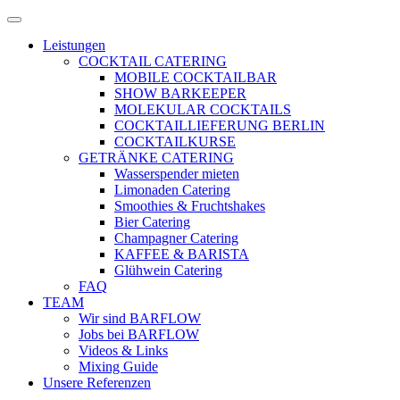
Zum
Menü
Inhalt
öffnen
Leistungen
springen
COCKTAIL CATERING
MOBILE COCKTAILBAR
SHOW BARKEEPER
MOLEKULAR COCKTAILS
COCKTAILLIEFERUNG BERLIN
COCKTAILKURSE
GETRÄNKE CATERING
Wasserspender mieten
Limonaden Catering
Smoothies & Fruchtshakes
Bier Catering
Champagner Catering
KAFFEE & BARISTA
Glühwein Catering
FAQ
TEAM
Wir sind BARFLOW
Jobs bei BARFLOW
Videos & Links
Mixing Guide
Unsere Referenzen