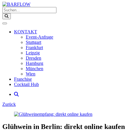
Suchen...
KONTAKT
Event-Anfrage
Stuttgart
Frankfurt
Leipzig
Dresden
Hamburg
München
Wien
Franchise
Cocktail Hub
Zurück
Zeige
grösseres
Bild
Glühwein in Berlin: direkt online kaufen