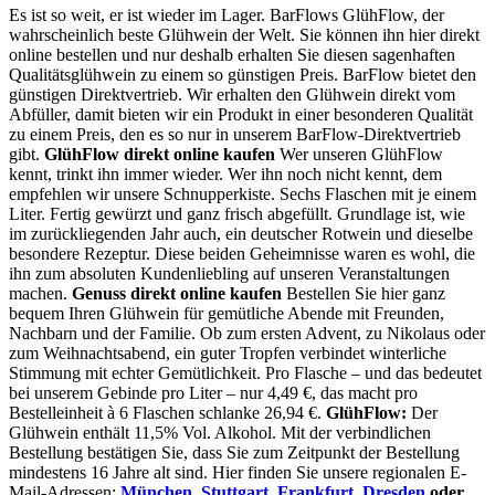
Es ist so weit, er ist wieder im Lager. BarFlows GlühFlow, der
wahrscheinlich beste Glühwein der Welt. Sie können ihn hier direkt
online bestellen und nur deshalb erhalten Sie diesen sagenhaften
Qualitätsglühwein zu einem so günstigen Preis. BarFlow bietet den
günstigen Direktvertrieb. Wir erhalten den Glühwein direkt vom
Abfüller, damit bieten wir ein Produkt in einer besonderen Qualität
zu einem Preis, den es so nur in unserem BarFlow-Direktvertrieb
gibt.
GlühFlow direkt online kaufen
Wer unseren GlühFlow
kennt, trinkt ihn immer wieder. Wer ihn noch nicht kennt, dem
empfehlen wir unsere Schnupperkiste. Sechs Flaschen mit je einem
Liter. Fertig gewürzt und ganz frisch abgefüllt. Grundlage ist, wie
im zurückliegenden Jahr auch, ein deutscher Rotwein und dieselbe
besondere Rezeptur. Diese beiden Geheimnisse waren es wohl, die
ihn zum absoluten Kundenliebling auf unseren Veranstaltungen
machen.
Genuss direkt online kaufen
Bestellen Sie hier ganz
bequem Ihren Glühwein für gemütliche Abende mit Freunden,
Nachbarn und der Familie. Ob zum ersten Advent, zu Nikolaus oder
zum Weihnachtsabend, ein guter Tropfen verbindet winterliche
Stimmung mit echter Gemütlichkeit. Pro Flasche – und das bedeutet
bei unserem Gebinde pro Liter – nur 4,49 €, das macht pro
Bestelleinheit à 6 Flaschen schlanke 26,94 €.
GlühFlow:
Der
Glühwein enthält 11,5% Vol. Alkohol. Mit der verbindlichen
Bestellung bestätigen Sie, dass Sie zum Zeitpunkt der Bestellung
mindestens 16 Jahre alt sind. Hier finden Sie unsere regionalen E-
Mail-Adressen:
München
,
Stuttgart
,
Frankfurt
,
Dresden
oder