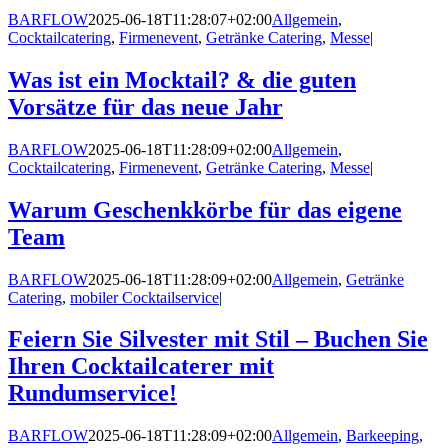
BARFLOW
2025-06-18T11:28:07+02:00
Allgemein
,
Cocktailcatering
,
Firmenevent
,
Getränke Catering
,
Messe
|
Was ist ein Mocktail? & die guten
Vorsätze für das neue Jahr
BARFLOW
2025-06-18T11:28:09+02:00
Allgemein
,
Cocktailcatering
,
Firmenevent
,
Getränke Catering
,
Messe
|
Warum Geschenkkörbe für das eigene
Team
BARFLOW
2025-06-18T11:28:09+02:00
Allgemein
,
Getränke
Catering
,
mobiler Cocktailservice
|
Feiern Sie Silvester mit Stil – Buchen Sie
Ihren Cocktailcaterer mit
Rundumservice!
BARFLOW
2025-06-18T11:28:09+02:00
Allgemein
,
Barkeeping
,