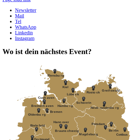
Newsletter
Mail
Tel
WhatsApp
Linkedin
Instagram
Wo ist dein nächstes Event?
F
lensbu
r
g
Kiel
G
r
eif
s
w
ald
R
osto
c
k
Lübe
c
k
Cuxh
a
v
en
S
c
h
w
erin
B
r
emerh
a
v
en
Hambu
r
g
Neub
r
andenbu
r
g
B
r
emen
Oldenbu
r
g
Hann
o
v
er
P
otsdam
Biele
f
eld
Be
r
lin
B
r
auns
c
h
w
eig
M
a
gd
e
bu
r
g
Cottbus
Do
r
tmund