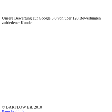
Unsere Bewertung auf Google 5.0 von über 120 Bewertungen
zufriedener Kunden.
© BARFLOW Est. 2010
Facebook
Instagram
YouTube
Tiktok
LinkedIn
Page load link