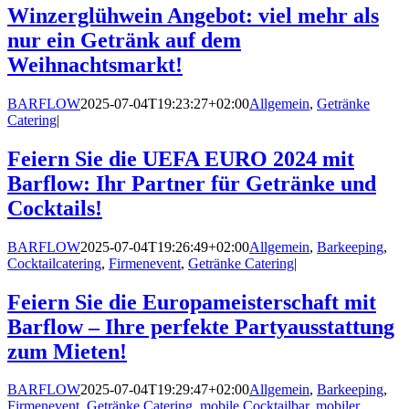
Winzerglühwein Angebot: viel mehr als
nur ein Getränk auf dem
Weihnachtsmarkt!
BARFLOW
2025-07-04T19:23:27+02:00
Allgemein
,
Getränke
Catering
|
Feiern Sie die UEFA EURO 2024 mit
Barflow: Ihr Partner für Getränke und
Cocktails!
BARFLOW
2025-07-04T19:26:49+02:00
Allgemein
,
Barkeeping
,
Cocktailcatering
,
Firmenevent
,
Getränke Catering
|
Feiern Sie die Europameisterschaft mit
Barflow – Ihre perfekte Partyausstattung
zum Mieten!
BARFLOW
2025-07-04T19:29:47+02:00
Allgemein
,
Barkeeping
,
Firmenevent
,
Getränke Catering
,
mobile Cocktailbar
,
mobiler