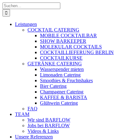
Zum
Suche
Inhalt
nach:
springen
Leistungen
COCKTAIL CATERING
MOBILE COCKTAILBAR
SHOW BARKEEPER
MOLEKULAR COCKTAILS
COCKTAILLIEFERUNG BERLIN
COCKTAILKURSE
GETRÄNKE CATERING
Wasserspender mieten
Limonaden Catering
Smoothies & Fruchtshakes
Bier Catering
Champagner Catering
KAFFEE & BARISTA
Glühwein Catering
FAQ
TEAM
Wir sind BARFLOW
Jobs bei BARFLOW
Videos & Links
Unsere Referenzen