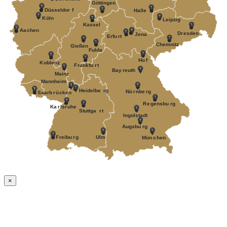
Göttingen
Düsseldor
f
Halle
K
öln
Leipzig
Kassel
Aa
c
hen
D
r
esden
J
ena
Erfu
r
t
Chemnitz
Gießen
Fulda
Ho
f
K
oblenz
F
r
ankfu
r
t
Bay
r
euth
Mainz
Mannheim
Heidelbe
r
g
Nü
r
nbe
r
g
Saarb
r
ü
c
k
en
R
e
gensbu
r
g
Ka
r
ls
r
uhe
Stuttga
r
t
Ingolstadt
A
ugsbu
r
g
F
r
eibu
r
g
Ulm
Mün
c
hen
×
Nach
oben