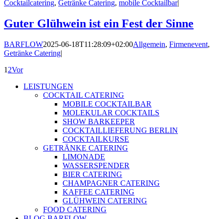
Cocktailcatering
,
Getränke Catering
,
mobile Cocktailbar
|
Guter Glühwein ist ein Fest der Sinne
BARFLOW
2025-06-18T11:28:09+02:00
Allgemein
,
Firmenevent
,
Getränke Catering
|
1
2
Vor
LEISTUNGEN
COCKTAIL CATERING
MOBILE COCKTAILBAR
MOLEKULAR COCKTAILS
SHOW BARKEEPER
COCKTAILLIEFERUNG BERLIN
COCKTAILKURSE
GETRÄNKE CATERING
LIMONADE
WASSERSPENDER
BIER CATERING
CHAMPAGNER CATERING
KAFFEE CATERING
GLÜHWEIN CATERING
FOOD CATERING
BLOG BARFLOW