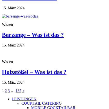
15. März 2024
Wissen
Barzange – Was ist das ?
15. März 2024
Wissen
Holzstößel – Was ist das ?
15. März 2024
Seitennummerierung
1
2
3
…
137
»
der
LEISTUNGEN
COCKTAIL CATERING
Beiträge
MOBILE COCKTAILBAR