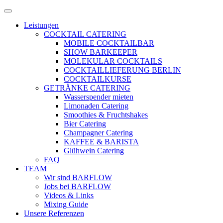
Zum
Menü
Inhalt
öffnen
Leistungen
springen
COCKTAIL CATERING
MOBILE COCKTAILBAR
SHOW BARKEEPER
MOLEKULAR COCKTAILS
COCKTAILLIEFERUNG BERLIN
COCKTAILKURSE
GETRÄNKE CATERING
Wasserspender mieten
Limonaden Catering
Smoothies & Fruchtshakes
Bier Catering
Champagner Catering
KAFFEE & BARISTA
Glühwein Catering
FAQ
TEAM
Wir sind BARFLOW
Jobs bei BARFLOW
Videos & Links
Mixing Guide
Unsere Referenzen