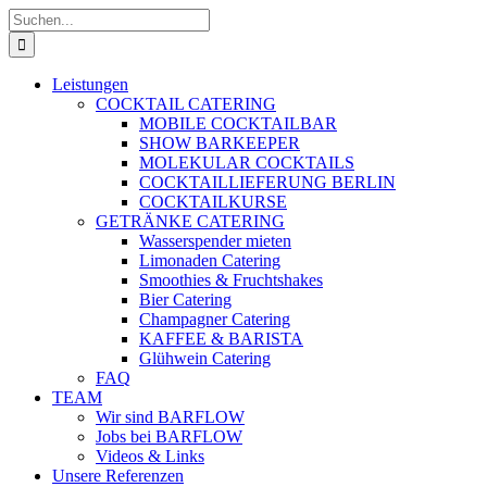
Zum
Suche
Inhalt
nach:
springen
Leistungen
COCKTAIL CATERING
MOBILE COCKTAILBAR
SHOW BARKEEPER
MOLEKULAR COCKTAILS
COCKTAILLIEFERUNG BERLIN
COCKTAILKURSE
GETRÄNKE CATERING
Wasserspender mieten
Limonaden Catering
Smoothies & Fruchtshakes
Bier Catering
Champagner Catering
KAFFEE & BARISTA
Glühwein Catering
FAQ
TEAM
Wir sind BARFLOW
Jobs bei BARFLOW
Videos & Links
Unsere Referenzen