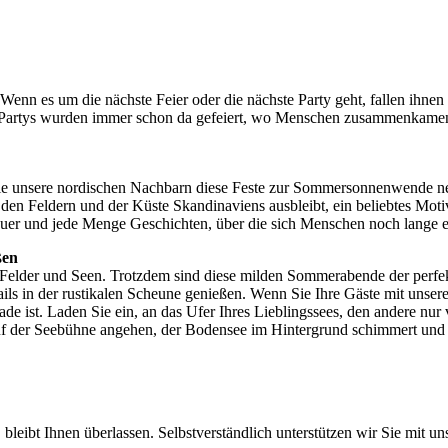
Wenn es um die nächste Feier oder die nächste Party geht, fallen ihnen
und Partys wurden immer schon da gefeiert, wo Menschen zusammenkame
ie unsere nordischen Nachbarn diese Feste zur Sommersonnenwende nen
den Feldern und der Küste Skandinaviens ausbleibt, ein beliebtes Moti
nteuer und jede Menge Geschichten, über die sich Menschen noch lange e
ßen
er Felder und Seen. Trotzdem sind diese milden Sommerabende der per
ls in der rustikalen Scheune genießen. Wenn Sie Ihre Gäste mit unser
de ist. Laden Sie ein, an das Ufer Ihres Lieblingssees, den andere n
f der Seebühne angehen, der Bodensee im Hintergrund schimmert und da
 bleibt Ihnen überlassen. Selbstverständlich unterstützen wir Sie mit 