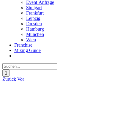
Event-Anfrage
Stuttgart
Frankfurt
Leipzig
Dresden
Hamburg
München
Wien
Franchise
Mixing Guide
Suche
nach:
Zurück
Vor
Zeige
grösseres
Bild