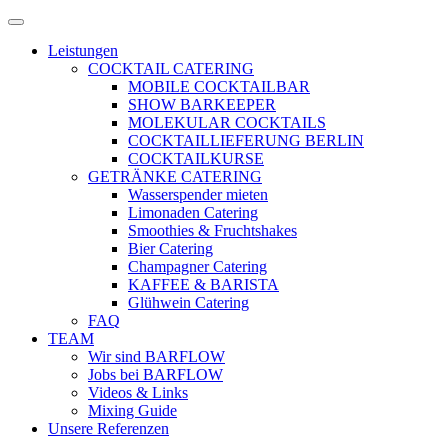
Zum
Menü
Inhalt
öffnen
Leistungen
springen
COCKTAIL CATERING
MOBILE COCKTAILBAR
SHOW BARKEEPER
MOLEKULAR COCKTAILS
COCKTAILLIEFERUNG BERLIN
COCKTAILKURSE
GETRÄNKE CATERING
Wasserspender mieten
Limonaden Catering
Smoothies & Fruchtshakes
Bier Catering
Champagner Catering
KAFFEE & BARISTA
Glühwein Catering
FAQ
TEAM
Wir sind BARFLOW
Jobs bei BARFLOW
Videos & Links
Mixing Guide
Unsere Referenzen