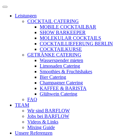
Zum
Menü
Inhalt
öffnen
Leistungen
springen
COCKTAIL CATERING
MOBILE COCKTAILBAR
SHOW BARKEEPER
MOLEKULAR COCKTAILS
COCKTAILLIEFERUNG BERLIN
COCKTAILKURSE
GETRÄNKE CATERING
Wasserspender mieten
Limonaden Catering
Smoothies & Fruchtshakes
Bier Catering
Champagner Catering
KAFFEE & BARISTA
Glühwein Catering
FAQ
TEAM
Wir sind BARFLOW
Jobs bei BARFLOW
Videos & Links
Mixing Guide
Unsere Referenzen