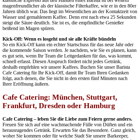
klassische Espresso aus den Händen eines Barista ist bei weitem
magenfreundlicher als der klassische Filterkaffee, wie er in den 80er
Jahren üblich war. Das liegt im Wesentlichen an der Kontaktzeit von
Wasser und gemahlenem Kaffee. Denn erst nach etwa 25 Sekunden
steigt die Säure deutlich. Sie ist es, die empfindliche Genießer
beißend im Magen spüren.
Kick-Off: Wenn es losgeht und sie alle Kräfte bündeln
So ein Kick-Off kann ein echter Startschuss für das neue Jahr oder
die kommende Saison werden. Je nachdem, wie Sie es planen, kann
es gut sein, wenn Ihr Team die Leitgedanken für das, was kommt,
schnell erfasst. Diesen Anspruch fördert nicht jedes Getränk,
deshalb empfehlen wir unsere Kaffees. Buchen Sie unser Barista
Cafe Catering für Ihr Kick-Off, damit Ihr Team Ihren Gedanken
folgt, auch denen, die Sie nicht in den ersten fünf Minuten nach
Ihrer Eröffnung äußern.
Cafe Catering: München, Stuttgart,
Frankfurt, Dresden oder Hamburg
Cafe Catering – leben Sie die Liebe zum Feiern gerne anders.
Freuen Sie sich auf eine wachmachende Fülle von Düften und ein
herausragendes Getränk. Erwarten Sie das Besondere. Ganz gleich,
woher Sie kommen oder für welche Stadt Sie unsere Barkeeper,