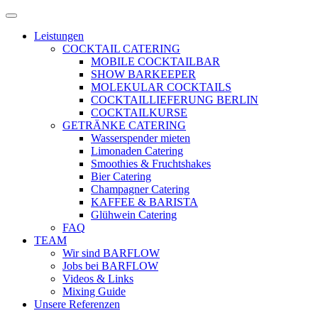
Zum
Menü
Inhalt
öffnen
Leistungen
springen
COCKTAIL CATERING
MOBILE COCKTAILBAR
SHOW BARKEEPER
MOLEKULAR COCKTAILS
COCKTAILLIEFERUNG BERLIN
COCKTAILKURSE
GETRÄNKE CATERING
Wasserspender mieten
Limonaden Catering
Smoothies & Fruchtshakes
Bier Catering
Champagner Catering
KAFFEE & BARISTA
Glühwein Catering
FAQ
TEAM
Wir sind BARFLOW
Jobs bei BARFLOW
Videos & Links
Mixing Guide
Unsere Referenzen