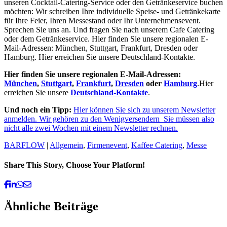
unseren Cocktail-Catering-Service oder den Getränkeservice buchen
möchten: Wir schreiben Ihre individuelle Speise- und Getränkekarte
für Ihre Feier, Ihren Messestand oder Ihr Unternehmensevent.
Sprechen Sie uns an. Und fragen Sie nach unserem Cafe Catering
oder dem Getränkeservice. Hier finden Sie unsere regionalen E-
Mail-Adressen: München, Stuttgart, Frankfurt, Dresden oder
Hamburg. Hier erreichen Sie unsere Deutschland-Kontakte.
Hier finden Sie unsere regionalen E-Mail-Adressen:
München
,
Stuttgart
,
Frankfurt
,
Dresden
oder
Hamburg
.Hier
erreichen Sie unsere
Deutschland-Kontakte
.
Und noch ein Tipp:
Hier können Sie sich zu unserem Newsletter
anmelden. Wir gehören zu den Wenigversendern Sie müssen also
nicht alle zwei Wochen mit einem Newsletter rechnen.
BARFLOW
|
Allgemein
,
Firmenevent
,
Kaffee Catering
,
Messe
Share This Story, Choose Your Platform!
Facebook
Linkedin
Whatsapp
Email
Ähnliche Beiträge