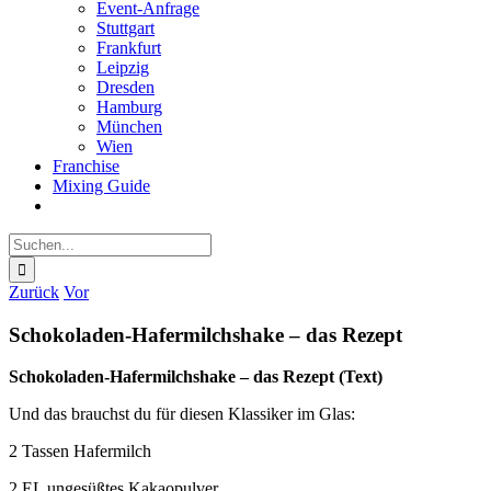
Event-Anfrage
Stuttgart
Frankfurt
Leipzig
Dresden
Hamburg
München
Wien
Franchise
Mixing Guide
Suche
nach:
Zurück
Vor
Schokoladen-Hafermilchshake – das Rezept
Schokoladen-Hafermilchshake – das Rezept (Text)
Und das brauchst du für diesen Klassiker im Glas:
2 Tassen Hafermilch
2 EL ungesüßtes Kakaopulver