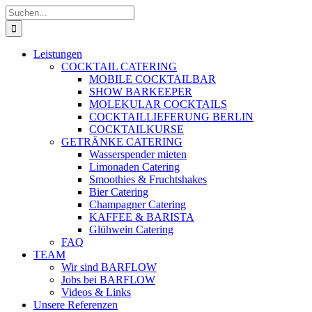
Zum
Suche
Inhalt
nach:
springen
Leistungen
COCKTAIL CATERING
MOBILE COCKTAILBAR
SHOW BARKEEPER
MOLEKULAR COCKTAILS
COCKTAILLIEFERUNG BERLIN
COCKTAILKURSE
GETRÄNKE CATERING
Wasserspender mieten
Limonaden Catering
Smoothies & Fruchtshakes
Bier Catering
Champagner Catering
KAFFEE & BARISTA
Glühwein Catering
FAQ
TEAM
Wir sind BARFLOW
Jobs bei BARFLOW
Videos & Links
Unsere Referenzen