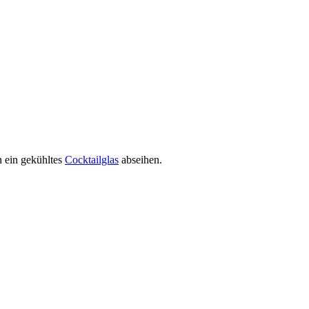
n ein gekühltes
Cocktailglas
abseihen.