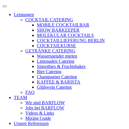
Zum
Menü
Inhalt
öffnen
Leistungen
springen
COCKTAIL CATERING
MOBILE COCKTAILBAR
SHOW BARKEEPER
MOLEKULAR COCKTAILS
COCKTAILLIEFERUNG BERLIN
COCKTAILKURSE
GETRÄNKE CATERING
Wasserspender mieten
Limonaden Catering
Smoothies & Fruchtshakes
Bier Catering
Champagner Catering
KAFFEE & BARISTA
Glühwein Catering
FAQ
TEAM
Wir sind BARFLOW
Jobs bei BARFLOW
Videos & Links
Mixing Guide
Unsere Referenzen