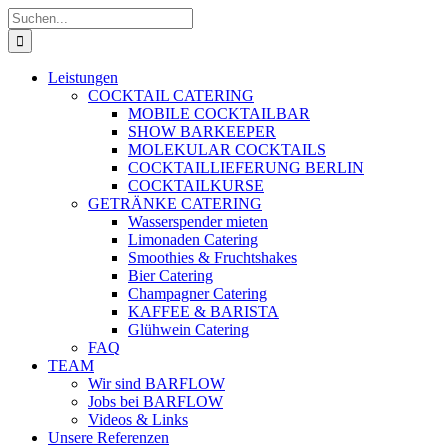
Zum
Suche
Inhalt
nach:
springen
Leistungen
COCKTAIL CATERING
MOBILE COCKTAILBAR
SHOW BARKEEPER
MOLEKULAR COCKTAILS
COCKTAILLIEFERUNG BERLIN
COCKTAILKURSE
GETRÄNKE CATERING
Wasserspender mieten
Limonaden Catering
Smoothies & Fruchtshakes
Bier Catering
Champagner Catering
KAFFEE & BARISTA
Glühwein Catering
FAQ
TEAM
Wir sind BARFLOW
Jobs bei BARFLOW
Videos & Links
Unsere Referenzen