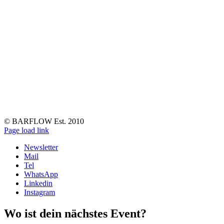
© BARFLOW Est. 2010
Facebook
Instagram
YouTube
Tiktok
LinkedIn
Page load link
Newsletter
Mail
Tel
WhatsApp
Linkedin
Instagram
Wo ist dein nächstes Event?