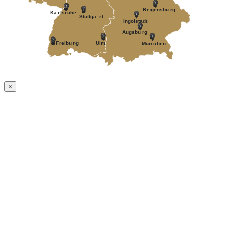
R
e
gensbu
r
g
Ka
r
ls
r
uhe
Stuttga
r
t
Ingolstadt
A
ugsbu
r
g
F
r
eibu
r
g
Ulm
Mün
c
hen
×
Nach
oben