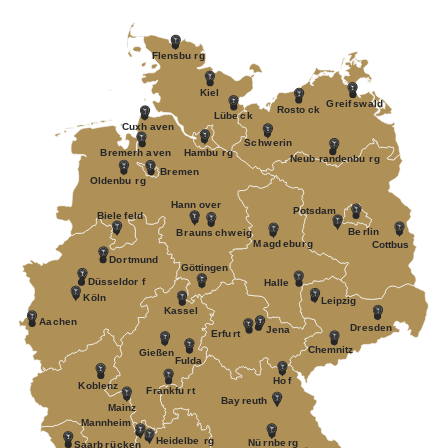
F
lensbu
r
g
Kiel
G
r
eif
s
w
ald
R
osto
c
k
Lübe
c
k
Cuxh
a
v
en
S
c
h
w
erin
B
r
emerh
a
v
en
Hambu
r
g
Neub
r
andenbu
r
g
B
r
emen
Oldenbu
r
g
Hann
o
v
er
P
otsdam
Biele
f
eld
Be
r
lin
B
r
auns
c
h
w
eig
M
a
gd
e
bu
r
g
Cottbus
Do
r
tmund
Göttingen
Düsseldor
f
Halle
K
öln
Leipzig
Kassel
Aa
c
hen
D
r
esden
J
ena
Erfu
r
t
Chemnitz
Gießen
Fulda
Ho
f
K
oblenz
F
r
ankfu
r
t
Bay
r
euth
Mainz
Mannheim
Heidelbe
r
g
Nü
r
nbe
r
g
Saarb
r
ü
c
k
en