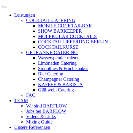
Zum
Menü
Inhalt
öffnen
Leistungen
springen
COCKTAIL CATERING
MOBILE COCKTAILBAR
SHOW BARKEEPER
MOLEKULAR COCKTAILS
COCKTAILLIEFERUNG BERLIN
COCKTAILKURSE
GETRÄNKE CATERING
Wasserspender mieten
Limonaden Catering
Smoothies & Fruchtshakes
Bier Catering
Champagner Catering
KAFFEE & BARISTA
Glühwein Catering
FAQ
TEAM
Wir sind BARFLOW
Jobs bei BARFLOW
Videos & Links
Mixing Guide
Unsere Referenzen