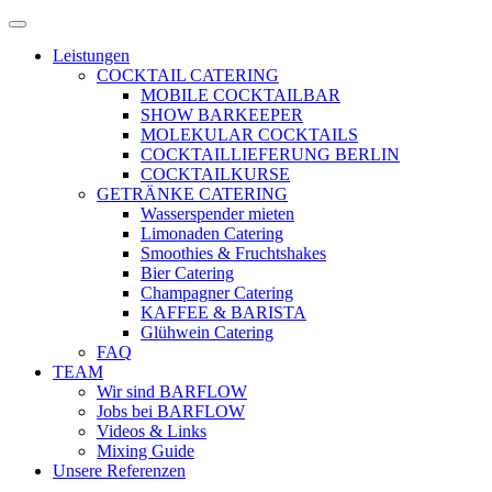
Zum
Menü
Inhalt
öffnen
Leistungen
springen
COCKTAIL CATERING
MOBILE COCKTAILBAR
SHOW BARKEEPER
MOLEKULAR COCKTAILS
COCKTAILLIEFERUNG BERLIN
COCKTAILKURSE
GETRÄNKE CATERING
Wasserspender mieten
Limonaden Catering
Smoothies & Fruchtshakes
Bier Catering
Champagner Catering
KAFFEE & BARISTA
Glühwein Catering
FAQ
TEAM
Wir sind BARFLOW
Jobs bei BARFLOW
Videos & Links
Mixing Guide
Unsere Referenzen