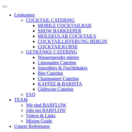
Zum
Menü
Inhalt
öffnen
Leistungen
springen
COCKTAIL CATERING
MOBILE COCKTAILBAR
SHOW BARKEEPER
MOLEKULAR COCKTAILS
COCKTAILLIEFERUNG BERLIN
COCKTAILKURSE
GETRÄNKE CATERING
Wasserspender mieten
Limonaden Catering
Smoothies & Fruchtshakes
Bier Catering
Champagner Catering
KAFFEE & BARISTA
Glühwein Catering
FAQ
TEAM
Wir sind BARFLOW
Jobs bei BARFLOW
Videos & Links
Mixing Guide
Unsere Referenzen