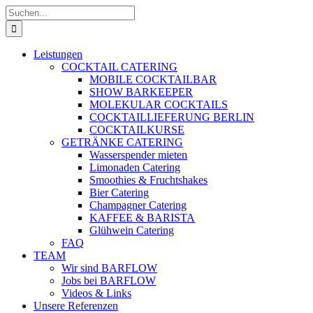
Zum
Suche
Inhalt
nach:
springen
Leistungen
COCKTAIL CATERING
MOBILE COCKTAILBAR
SHOW BARKEEPER
MOLEKULAR COCKTAILS
COCKTAILLIEFERUNG BERLIN
COCKTAILKURSE
GETRÄNKE CATERING
Wasserspender mieten
Limonaden Catering
Smoothies & Fruchtshakes
Bier Catering
Champagner Catering
KAFFEE & BARISTA
Glühwein Catering
FAQ
TEAM
Wir sind BARFLOW
Jobs bei BARFLOW
Videos & Links
Unsere Referenzen