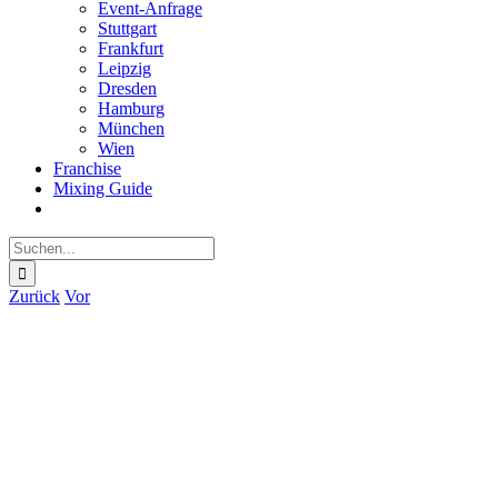
Event-Anfrage
Stuttgart
Frankfurt
Leipzig
Dresden
Hamburg
München
Wien
Franchise
Mixing Guide
Suche
nach:
Zurück
Vor
Zeige
grösseres
Bild