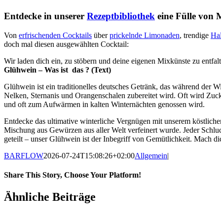
Entdecke in unserer
Rezeptbibliothek
eine Fülle von 
Von
erfrischenden Cocktails
über
prickelnde Limonaden
, trendige
Ha
doch mal diesen ausgewählten Cocktail:
Wir laden dich ein, zu stöbern und deine eigenen Mixkünste zu entfal
Glühwein – Was ist das ? (Text)
Glühwein ist ein traditionelles deutsches Getränk, das während der W
Nelken, Sternanis und Orangenschalen zubereitet wird. Oft wird Zuc
und oft zum Aufwärmen in kalten Winternächten genossen wird.
Entdecke das ultimative winterliche Vergnügen mit unserem köstlic
Mischung aus Gewürzen aus aller Welt verfeinert wurde. Jeder Schlu
geteilt – unser Glühwein ist der Inbegriff von Gemütlichkeit. Mach dic
BARFLOW
2026-07-24T15:08:26+02:00
Allgemein
|
Share This Story, Choose Your Platform!
Ähnliche Beiträge