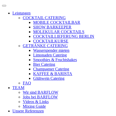
Zum
Menü
Inhalt
öffnen
Leistungen
springen
COCKTAIL CATERING
MOBILE COCKTAILBAR
SHOW BARKEEPER
MOLEKULAR COCKTAILS
COCKTAILLIEFERUNG BERLIN
COCKTAILKURSE
GETRÄNKE CATERING
Wasserspender mieten
Limonaden Catering
Smoothies & Fruchtshakes
Bier Catering
Champagner Catering
KAFFEE & BARISTA
Glühwein Catering
FAQ
TEAM
Wir sind BARFLOW
Jobs bei BARFLOW
Videos & Links
Mixing Guide
Unsere Referenzen