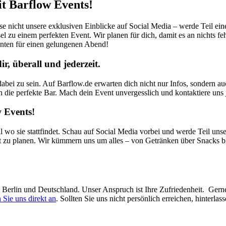
it Barflow Events!
sse nicht unsere exklusiven Einblicke auf Social Media – werde Teil ei
el zu einem perfekten Event. Wir planen für dich, damit es an nichts fe
nten für einen gelungenen Abend!
, überall und jederzeit.
abei zu sein. Auf Barflow.de erwarten dich nicht nur Infos, sondern a
ch die perfekte Bar. Mach dein Event unvergesslich und kontaktiere uns j
 Events!
l wo sie stattfindet. Schau auf Social Media vorbei und werde Teil uns
t zu planen. Wir kümmern uns um alles – von Getränken über Snacks bi
in Berlin und Deutschland. Unser Anspruch ist Ihre Zufriedenheit. Ger
 Sie uns direkt an
. Sollten Sie uns nicht persönlich erreichen, hinterl