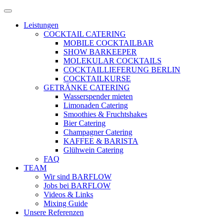
Zum
Menü
Inhalt
öffnen
Leistungen
springen
COCKTAIL CATERING
MOBILE COCKTAILBAR
SHOW BARKEEPER
MOLEKULAR COCKTAILS
COCKTAILLIEFERUNG BERLIN
COCKTAILKURSE
GETRÄNKE CATERING
Wasserspender mieten
Limonaden Catering
Smoothies & Fruchtshakes
Bier Catering
Champagner Catering
KAFFEE & BARISTA
Glühwein Catering
FAQ
TEAM
Wir sind BARFLOW
Jobs bei BARFLOW
Videos & Links
Mixing Guide
Unsere Referenzen