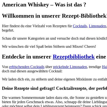
American Whiskey – Was ist das ?
Willkommen in unserer Rezept-Bibliothek
Hier findest du eine Vielzahl von Rezepten für
Cocktails
,
Limonaden
begehrt.
Schau dir unsere Kategorien an und versuche doch mal diesen köstlic
Wir wünschen dir viel Spaß beim Stöbern und Mixen! Cheers!
Entdecke in unserer
Rezeptbibliothek
eine
Von
erfrischenden Cocktails
über
prickelnde Limonaden
, trendige
Ha
doch mal diesen ausgewählten Cocktail:
Wir laden dich ein, zu stöbern und deine eigenen Mixkünste zu entfal
Deine Rezepte sind gefragt! Cocktailrezepte, der perf
Die warmen Sommermonate laden dazu ein, die Sonne zu genießen u
bieten für jeden Geschmack etwas. Also, schnapp dir deine Lieblingszu
oder möchtest selbst dein Lieblingsrezept beisteuern? Dann schick un