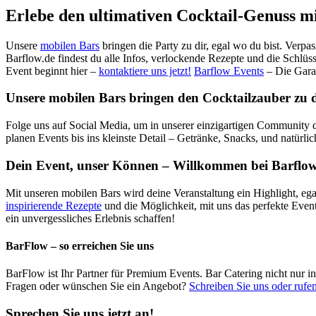
Erlebe den ultimativen Cocktail-Genuss m
Unsere
mobilen Bars
bringen die Party zu dir, egal wo du bist. Verpa
Barflow.de findest du alle Infos, verlockende Rezepte und die Schlüss
Event beginnt hier –
kontaktiere uns jetzt!
Barflow Events
– Die Gara
Unsere mobilen Bars bringen den Cocktailzauber zu dir
Folge uns auf Social Media, um in unserer einzigartigen Community d
planen Events bis ins kleinste Detail – Getränke, Snacks, und natürli
Dein Event, unser Können – Willkommen bei Barflow
Mit unseren mobilen Bars wird deine Veranstaltung ein Highlight, ega
inspirierende Rezepte
und die Möglichkeit, mit uns das perfekte Even
ein unvergessliches Erlebnis schaffen!
BarFlow – so erreichen Sie uns
BarFlow ist Ihr Partner für Premium Events. Bar Catering nicht nur 
Fragen oder wünschen Sie ein Angebot?
Schreiben Sie uns oder rufen
Sprechen Sie uns jetzt an!