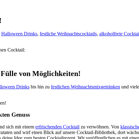
!
,
Halloween Drinks
,
festliche Weihnachtscocktails
,
alkoholfreie Cocktai
hen Cocktail:
 Fülle von Möglichkeiten!
lloween Drinks
bis hin zu
festlichen Weihnachtsmixgetränken
und viel
ten!
ekten Genuss
nd sich mit einem
erfrischenden Cocktail
zu verwöhnen. Von
klassisch
taten und wirf einen Blick auf unsere Cocktail-Bibliothek, dort wächst
s deine Idee zum besten Cocktailrezept. Wir veröffentlichen es mit ein