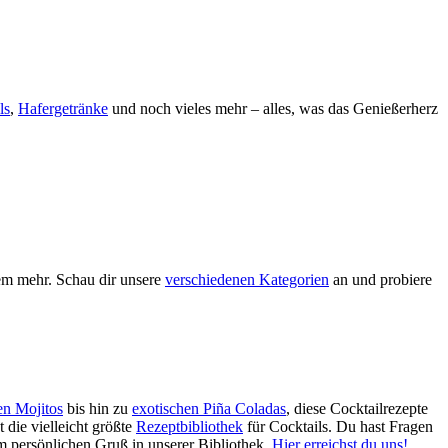
ls
,
Hafergetränke
und noch vieles mehr – alles, was das Genießerherz
em mehr. Schau dir unsere
verschiedenen Kategorien
an und probiere
en Mojitos
bis hin zu
exotischen Piña Coladas
, diese Cocktailrezepte
 die vielleicht größte
Rezeptbibliothek
für Cocktails. Du hast Fragen
em persönlichen Gruß in unserer Bibliothek.
Hier erreichst du uns!