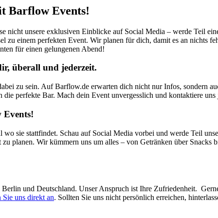
it Barflow Events!
sse nicht unsere exklusiven Einblicke auf Social Media – werde Teil ei
el zu einem perfekten Event. Wir planen für dich, damit es an nichts fe
nten für einen gelungenen Abend!
, überall und jederzeit.
abei zu sein. Auf Barflow.de erwarten dich nicht nur Infos, sondern a
ch die perfekte Bar. Mach dein Event unvergesslich und kontaktiere uns j
 Events!
l wo sie stattfindet. Schau auf Social Media vorbei und werde Teil uns
t zu planen. Wir kümmern uns um alles – von Getränken über Snacks bi
in Berlin und Deutschland. Unser Anspruch ist Ihre Zufriedenheit. Ger
 Sie uns direkt an
. Sollten Sie uns nicht persönlich erreichen, hinterl