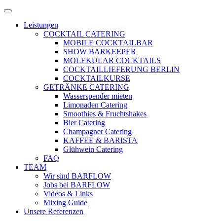
Zum
Menü
Inhalt
öffnen
Leistungen
springen
COCKTAIL CATERING
MOBILE COCKTAILBAR
SHOW BARKEEPER
MOLEKULAR COCKTAILS
COCKTAILLIEFERUNG BERLIN
COCKTAILKURSE
GETRÄNKE CATERING
Wasserspender mieten
Limonaden Catering
Smoothies & Fruchtshakes
Bier Catering
Champagner Catering
KAFFEE & BARISTA
Glühwein Catering
FAQ
TEAM
Wir sind BARFLOW
Jobs bei BARFLOW
Videos & Links
Mixing Guide
Unsere Referenzen