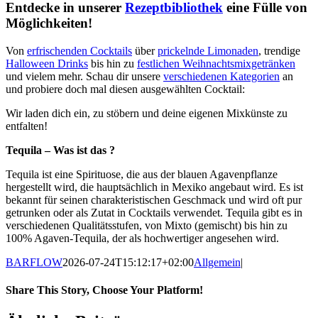
Entdecke in unserer
Rezeptbibliothek
eine Fülle von
Möglichkeiten!
Von
erfrischenden Cocktails
über
prickelnde Limonaden
, trendige
Halloween Drinks
bis hin zu
festlichen Weihnachtsmixgetränken
und vielem mehr. Schau dir unsere
verschiedenen Kategorien
an
und probiere doch mal diesen ausgewählten Cocktail:
Wir laden dich ein, zu stöbern und deine eigenen Mixkünste zu
entfalten!
Tequila – Was ist das ?
Tequila ist eine Spirituose, die aus der blauen Agavenpflanze
hergestellt wird, die hauptsächlich in Mexiko angebaut wird. Es ist
bekannt für seinen charakteristischen Geschmack und wird oft pur
getrunken oder als Zutat in Cocktails verwendet. Tequila gibt es in
verschiedenen Qualitätsstufen, von Mixto (gemischt) bis hin zu
100% Agaven-Tequila, der als hochwertiger angesehen wird.
BARFLOW
2026-07-24T15:12:17+02:00
Allgemein
|
Share This Story, Choose Your Platform!