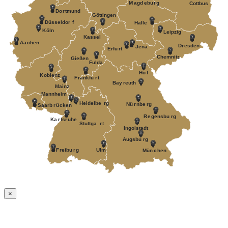
M
a
gd
e
bu
r
g
Cottbus
Do
r
tmund
Göttingen
Düsseldor
f
Halle
K
öln
Leipzig
Kassel
Aa
c
hen
D
r
esden
J
ena
Erfu
r
t
Chemnitz
Gießen
Fulda
Ho
f
K
oblenz
F
r
ankfu
r
t
Bay
r
euth
Mainz
Mannheim
Heidelbe
r
g
Nü
r
nbe
r
g
Saarb
r
ü
c
k
en
R
e
gensbu
r
g
Ka
r
ls
r
uhe
Stuttga
r
t
Ingolstadt
A
ugsbu
r
g
F
r
eibu
r
g
Ulm
Mün
c
hen
×
Nach
oben