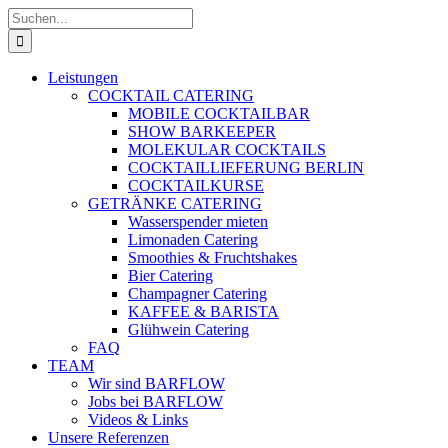
Zum
Suche
Inhalt
nach:
springen
Leistungen
COCKTAIL CATERING
MOBILE COCKTAILBAR
SHOW BARKEEPER
MOLEKULAR COCKTAILS
COCKTAILLIEFERUNG BERLIN
COCKTAILKURSE
GETRÄNKE CATERING
Wasserspender mieten
Limonaden Catering
Smoothies & Fruchtshakes
Bier Catering
Champagner Catering
KAFFEE & BARISTA
Glühwein Catering
FAQ
TEAM
Wir sind BARFLOW
Jobs bei BARFLOW
Videos & Links
Unsere Referenzen