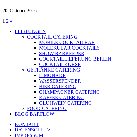
20. Oktober 2016
Seitennummerierung
1
2
»
der
LEISTUNGEN
COCKTAIL CATERING
Beiträge
MOBILE COCKTAILBAR
MOLEKULAR COCKTAILS
SHOW BARKEEPER
COCKTAILLIEFERUNG BERLIN
COCKTAILKURSE
GETRÄNKE CATERING
LIMONADE
WASSERSPENDER
BIER CATERING
CHAMPAGNER CATERING
KAFFEE CATERING
GLÜHWEIN CATERING
FOOD CATERING
BLOG BARFLOW
KONTAKT
DATENSCHUTZ
IMPRESSUM