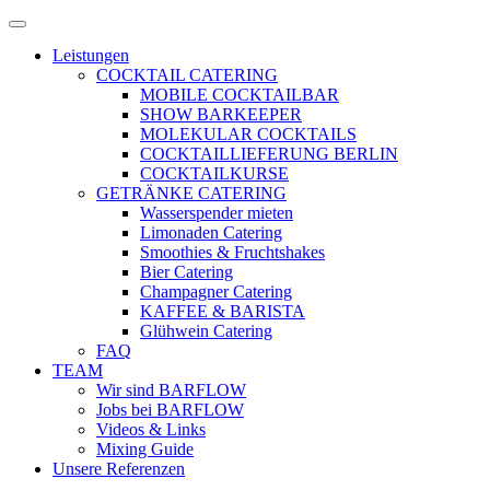
Zum
Menü
Inhalt
öffnen
Leistungen
springen
COCKTAIL CATERING
MOBILE COCKTAILBAR
SHOW BARKEEPER
MOLEKULAR COCKTAILS
COCKTAILLIEFERUNG BERLIN
COCKTAILKURSE
GETRÄNKE CATERING
Wasserspender mieten
Limonaden Catering
Smoothies & Fruchtshakes
Bier Catering
Champagner Catering
KAFFEE & BARISTA
Glühwein Catering
FAQ
TEAM
Wir sind BARFLOW
Jobs bei BARFLOW
Videos & Links
Mixing Guide
Unsere Referenzen