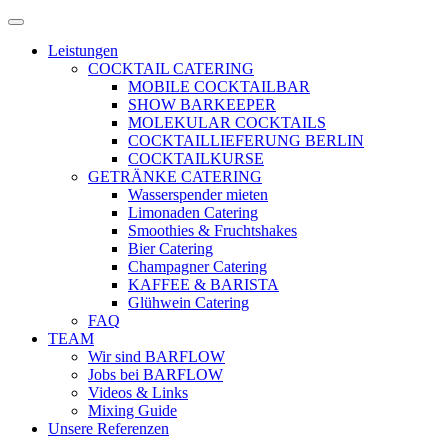
Zum
Menü
Inhalt
öffnen
Leistungen
springen
COCKTAIL CATERING
MOBILE COCKTAILBAR
SHOW BARKEEPER
MOLEKULAR COCKTAILS
COCKTAILLIEFERUNG BERLIN
COCKTAILKURSE
GETRÄNKE CATERING
Wasserspender mieten
Limonaden Catering
Smoothies & Fruchtshakes
Bier Catering
Champagner Catering
KAFFEE & BARISTA
Glühwein Catering
FAQ
TEAM
Wir sind BARFLOW
Jobs bei BARFLOW
Videos & Links
Mixing Guide
Unsere Referenzen