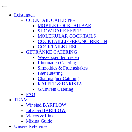
Zum
Menü
Inhalt
öffnen
Leistungen
springen
COCKTAIL CATERING
MOBILE COCKTAILBAR
SHOW BARKEEPER
MOLEKULAR COCKTAILS
COCKTAILLIEFERUNG BERLIN
COCKTAILKURSE
GETRÄNKE CATERING
Wasserspender mieten
Limonaden Catering
Smoothies & Fruchtshakes
Bier Catering
Champagner Catering
KAFFEE & BARISTA
Glühwein Catering
FAQ
TEAM
Wir sind BARFLOW
Jobs bei BARFLOW
Videos & Links
Mixing Guide
Unsere Referenzen