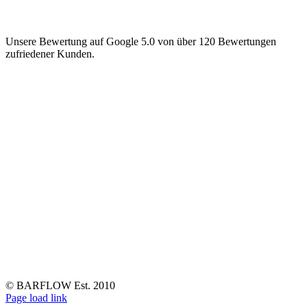
Unsere Bewertung auf Google 5.0 von über 120 Bewertungen
zufriedener Kunden.
© BARFLOW Est. 2010
Facebook
Instagram
YouTube
Tiktok
LinkedIn
Page load link