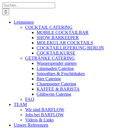
Zum
Suche
Inhalt
nach:
springen
Leistungen
COCKTAIL CATERING
MOBILE COCKTAILBAR
SHOW BARKEEPER
MOLEKULAR COCKTAILS
COCKTAILLIEFERUNG BERLIN
COCKTAILKURSE
GETRÄNKE CATERING
Wasserspender mieten
Limonaden Catering
Smoothies & Fruchtshakes
Bier Catering
Champagner Catering
KAFFEE & BARISTA
Glühwein Catering
FAQ
TEAM
Wir sind BARFLOW
Jobs bei BARFLOW
Videos & Links
Unsere Referenzen