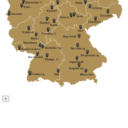
Düsseldor
f
Halle
K
öln
Leipzig
Kassel
Aa
c
hen
D
r
esden
J
ena
Erfu
r
t
Chemnitz
Gießen
Fulda
Ho
f
K
oblenz
F
r
ankfu
r
t
Bay
r
euth
Mainz
Mannheim
Heidelbe
r
g
Nü
r
nbe
r
g
Saarb
r
ü
c
k
en
R
e
gensbu
r
g
Ka
r
ls
r
uhe
Stuttga
r
t
Ingolstadt
A
ugsbu
r
g
F
r
eibu
r
g
Ulm
Mün
c
hen
×
Nach
oben