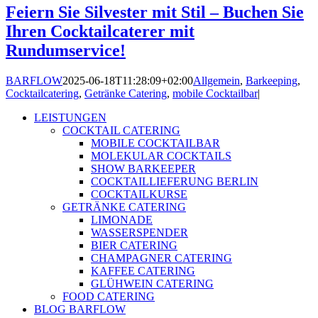
Feiern Sie Silvester mit Stil – Buchen Sie
Ihren Cocktailcaterer mit
Rundumservice!
BARFLOW
2025-06-18T11:28:09+02:00
Allgemein
,
Barkeeping
,
Cocktailcatering
,
Getränke Catering
,
mobile Cocktailbar
|
LEISTUNGEN
COCKTAIL CATERING
MOBILE COCKTAILBAR
MOLEKULAR COCKTAILS
SHOW BARKEEPER
COCKTAILLIEFERUNG BERLIN
COCKTAILKURSE
GETRÄNKE CATERING
LIMONADE
WASSERSPENDER
BIER CATERING
CHAMPAGNER CATERING
KAFFEE CATERING
GLÜHWEIN CATERING
FOOD CATERING
BLOG BARFLOW