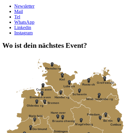
Newsletter
Mail
Tel
WhatsApp
Linkedin
Instagram
Wo ist dein nächstes Event?
F
lensbu
r
g
Kiel
G
r
eif
s
w
ald
R
osto
c
k
Lübe
c
k
Cuxh
a
v
en
S
c
h
w
erin
B
r
emerh
a
v
en
Hambu
r
g
Neub
r
andenbu
r
g
B
r
emen
Oldenbu
r
g
Hann
o
v
er
P
otsdam
Biele
f
eld
Be
r
lin
B
r
auns
c
h
w
eig
M
a
gd
e
bu
r
g
Cottbus
Do
r
tmund
Göttingen