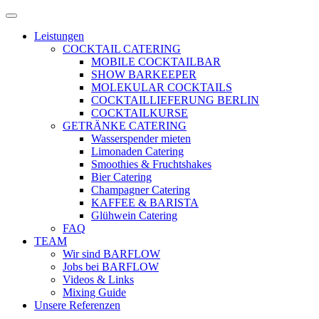
Zum
Menü
Inhalt
öffnen
Leistungen
springen
COCKTAIL CATERING
MOBILE COCKTAILBAR
SHOW BARKEEPER
MOLEKULAR COCKTAILS
COCKTAILLIEFERUNG BERLIN
COCKTAILKURSE
GETRÄNKE CATERING
Wasserspender mieten
Limonaden Catering
Smoothies & Fruchtshakes
Bier Catering
Champagner Catering
KAFFEE & BARISTA
Glühwein Catering
FAQ
TEAM
Wir sind BARFLOW
Jobs bei BARFLOW
Videos & Links
Mixing Guide
Unsere Referenzen