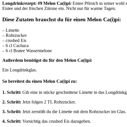
Longdrinkrezept: #9 Melon Ca(i)pi:
Eistee Pfirsich in seiner woh
Eistee und der frischen Zitrone ein. Nicht nur für warme Tagen.
Diese Zutaten brauchst du für einen Melon Ca(i)pi:
– Limette
– Rohrzucker
– crushed Eis
– 6 cl Cachaca
– 6 cl Bratee Wassermelone
Außerdem benötigst du für den Melon Ca(i)pi:
Ein Longdrinkglas.
So bereitest du einen Melon Ca(i)pi zu:
1. Schritt:
Gib eine in stücke geschnittene Limette in das Longdrinkg
2. Schritt:
Jetzt folgen 2 TL Rohrzucker.
3. Schritt:
Jetzt zerstößt du die Limette mit dem Rohrzucker im Glas.
4. Schritt:
Vorsichtig das crushed Eis dazugeben.