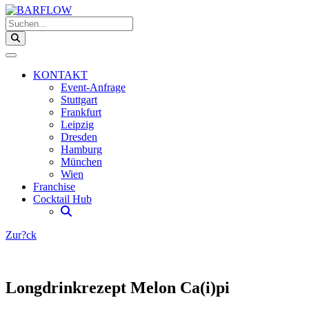
Suchen...
KONTAKT
Event-Anfrage
Stuttgart
Frankfurt
Leipzig
Dresden
Hamburg
München
Wien
Franchise
Cocktail Hub
Zur?ck
Zeige
grösseres
Bild
Longdrinkrezept Melon Ca(i)pi