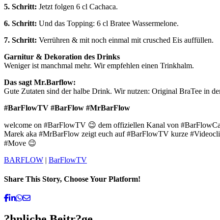
5. Schritt:
Jetzt folgen 6 cl Cachaca.
6. Schritt:
Und das Topping: 6 cl Bratee Wassermelone.
7. Schritt:
Verrühren & mit noch einmal mit crusched Eis auffüllen.
Garnitur & Dekoration des Drinks
Weniger ist manchmal mehr. Wir empfehlen einen Trinkhalm.
Das sagt Mr.Barflow:
Gute Zutaten sind der halbe Drink. Wir nutzen: Original BraTee in 
#BarFlowTV​ #BarFlow​ #MrBarFlow​
welcome on #BarFlowTV​ 😉 dem offiziellen Kanal von #BarFlowCat
Marek aka #MrBarFlow​ zeigt euch auf #BarFlowTV​ kurze #Videoclips​
#Move​ 😉
BARFLOW
|
BarFlowTV
Share This Story, Choose Your Platform!
Facebook
Linkedin
Whatsapp
Email
?hnliche Beitr?ge