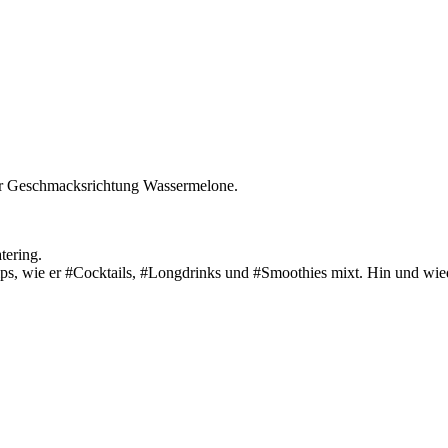
der Geschmacksrichtung Wassermelone.
ering​.
, wie er #Cocktails​, #Longdrinks​ und #Smoothies​ mixt. Hin und wied