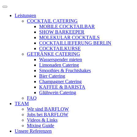
Zum
Menü
Inhalt
öffnen
Leistungen
springen
COCKTAIL CATERING
MOBILE COCKTAILBAR
SHOW BARKEEPER
MOLEKULAR COCKTAILS
COCKTAILLIEFERUNG BERLIN
COCKTAILKURSE
GETRÄNKE CATERING
Wasserspender mieten
Limonaden Catering
Smoothies & Fruchtshakes
Bier Catering
Champagner Catering
KAFFEE & BARISTA
Glühwein Catering
FAQ
TEAM
Wir sind BARFLOW
Jobs bei BARFLOW
Videos & Links
Mixing Guide
Unsere Referenzen