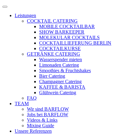
Zum
Menü
Inhalt
öffnen
Leistungen
springen
COCKTAIL CATERING
MOBILE COCKTAILBAR
SHOW BARKEEPER
MOLEKULAR COCKTAILS
COCKTAILLIEFERUNG BERLIN
COCKTAILKURSE
GETRÄNKE CATERING
Wasserspender mieten
Limonaden Catering
Smoothies & Fruchtshakes
Bier Catering
Champagner Catering
KAFFEE & BARISTA
Glühwein Catering
FAQ
TEAM
Wir sind BARFLOW
Jobs bei BARFLOW
Videos & Links
Mixing Guide
Unsere Referenzen