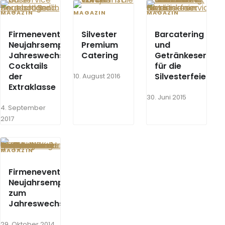
MAGAZIN
MAGAZIN
MAGAZIN
Firmenevents-
Silvester
Barcatering
Neujahrsempfang-
Premium
und
Jahreswechsel:
Catering
Getränkeservice
Cocktails
für die
der
Silvesterfeier
10. August 2016
Extraklasse
30. Juni 2015
4. September
2017
MAGAZIN
Firmenevent:
Neujahrsempfang
zum
Jahreswechsel
29. Oktober 2014