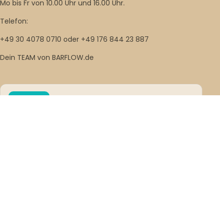
Mo bis Fr von 10.00 Uhr und 16.00 Uhr.
Telefon:
+49 30 4078 0710 oder +49 176 844 23 887
Dein TEAM von BARFLOW.de
PROVENEXPERT
Bitte hinterlasse deine Bewertung
★★★★★
5,00 · Sehr gut
GOOGLE
Deine Google-Bewertung
hinterlassen
★★★★★
5,0 · 120+ Bewertungen