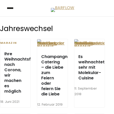
Zum Inhalt springen
Menü öffnen
Jahreswechsel
MAGAZIN
MAGAZIN
MAGAZIN
Ihre
Champangner
Es
Weihnachtsfeier
Catering
weihnachtet
nach
– die Liebe
sehr mit
Corona,
zum
Molekular-
wir
Feiern
Cuisine
machen
oder
es
feiern Sie
11. September
möglich
die Liebe
2018
18. Juni 2021
12. Februar 2019