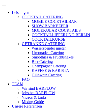
Zum
Menü
Inhalt
öffnen
Leistungen
springen
COCKTAIL CATERING
MOBILE COCKTAILBAR
SHOW BARKEEPER
MOLEKULAR COCKTAILS
COCKTAILLIEFERUNG BERLIN
COCKTAILKURSE
GETRÄNKE CATERING
Wasserspender mieten
Limonaden Catering
Smoothies & Fruchtshakes
Bier Catering
Champagner Catering
KAFFEE & BARISTA
Glühwein Catering
FAQ
TEAM
Wir sind BARFLOW
Jobs bei BARFLOW
Videos & Links
Mixing Guide
Unsere Referenzen