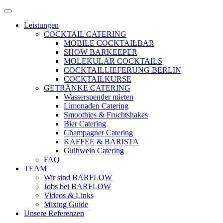
Zum
Menü
Inhalt
öffnen
Leistungen
springen
COCKTAIL CATERING
MOBILE COCKTAILBAR
SHOW BARKEEPER
MOLEKULAR COCKTAILS
COCKTAILLIEFERUNG BERLIN
COCKTAILKURSE
GETRÄNKE CATERING
Wasserspender mieten
Limonaden Catering
Smoothies & Fruchtshakes
Bier Catering
Champagner Catering
KAFFEE & BARISTA
Glühwein Catering
FAQ
TEAM
Wir sind BARFLOW
Jobs bei BARFLOW
Videos & Links
Mixing Guide
Unsere Referenzen