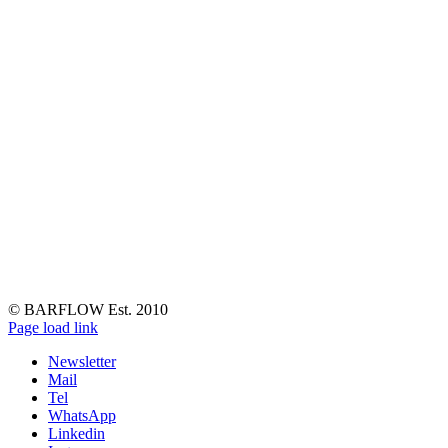
© BARFLOW Est. 2010
Facebook
Instagram
YouTube
Tiktok
LinkedIn
Page load link
Newsletter
Mail
Tel
WhatsApp
Linkedin