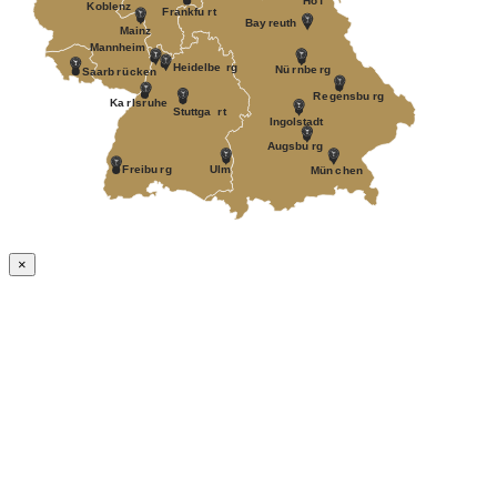
Ho
f
K
oblenz
F
r
ankfu
r
t
Bay
r
euth
Mainz
Mannheim
Heidelbe
r
g
Nü
r
nbe
r
g
Saarb
r
ü
c
k
en
R
e
gensbu
r
g
Ka
r
ls
r
uhe
Stuttga
r
t
Ingolstadt
A
ugsbu
r
g
F
r
eibu
r
g
Ulm
Mün
c
hen
×
Nach
oben