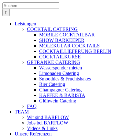
Zum
Suche
Inhalt
nach:
springen
Leistungen
COCKTAIL CATERING
MOBILE COCKTAILBAR
SHOW BARKEEPER
MOLEKULAR COCKTAILS
COCKTAILLIEFERUNG BERLIN
COCKTAILKURSE
GETRÄNKE CATERING
Wasserspender mieten
Limonaden Catering
Smoothies & Fruchtshakes
Bier Catering
Champagner Catering
KAFFEE & BARISTA
Glühwein Catering
FAQ
TEAM
Wir sind BARFLOW
Jobs bei BARFLOW
Videos & Links
Unsere Referenzen