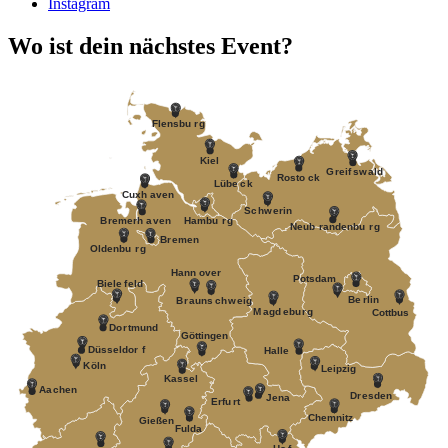
Instagram
Wo ist dein nächstes Event?
F
lensbu
r
g
Kiel
G
r
eif
s
w
ald
R
osto
c
k
Lübe
c
k
Cuxh
a
v
en
S
c
h
w
erin
B
r
emerh
a
v
en
Hambu
r
g
Neub
r
andenbu
r
g
B
r
emen
Oldenbu
r
g
Hann
o
v
er
P
otsdam
Biele
f
eld
Be
r
lin
B
r
auns
c
h
w
eig
M
a
gd
e
bu
r
g
Cottbus
Do
r
tmund
Göttingen
Düsseldor
f
Halle
K
öln
Leipzig
Kassel
Aa
c
hen
D
r
esden
J
ena
Erfu
r
t
Chemnitz
Gießen
Fulda