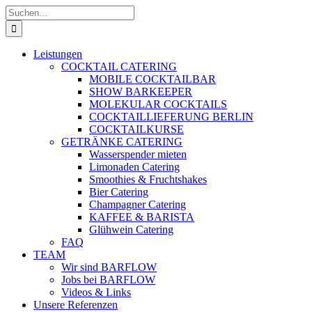
Zum
Suche
Inhalt
nach:
springen
Leistungen
COCKTAIL CATERING
MOBILE COCKTAILBAR
SHOW BARKEEPER
MOLEKULAR COCKTAILS
COCKTAILLIEFERUNG BERLIN
COCKTAILKURSE
GETRÄNKE CATERING
Wasserspender mieten
Limonaden Catering
Smoothies & Fruchtshakes
Bier Catering
Champagner Catering
KAFFEE & BARISTA
Glühwein Catering
FAQ
TEAM
Wir sind BARFLOW
Jobs bei BARFLOW
Videos & Links
Unsere Referenzen