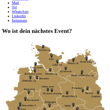
Mail
Tel
WhatsApp
Linkedin
Instagram
Wo ist dein nächstes Event?
F
lensbu
r
g
Kiel
G
r
eif
s
w
ald
R
osto
c
k
Lübe
c
k
Cuxh
a
v
en
S
c
h
w
erin
B
r
emerh
a
v
en
Hambu
r
g
Neub
r
andenbu
r
g
B
r
emen
Oldenbu
r
g
Hann
o
v
er
P
otsdam
Biele
f
eld
Be
r
lin
B
r
auns
c
h
w
eig
M
a
gd
e
bu
r
g
Cottbus
Do
r
tmund
Göttingen
Düsseldor
f
Halle
K
öln