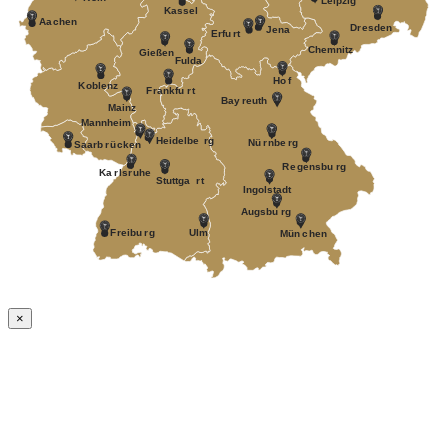
Leipzig
Kassel
Aa
c
hen
D
r
esden
J
ena
Erfu
r
t
Chemnitz
Gießen
Fulda
Ho
f
K
oblenz
F
r
ankfu
r
t
Bay
r
euth
Mainz
Mannheim
Heidelbe
r
g
Nü
r
nbe
r
g
Saarb
r
ü
c
k
en
R
e
gensbu
r
g
Ka
r
ls
r
uhe
Stuttga
r
t
Ingolstadt
A
ugsbu
r
g
F
r
eibu
r
g
Ulm
Mün
c
hen
×
Nach
oben