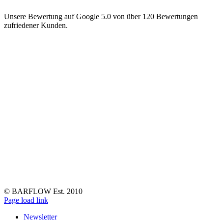
Unsere Bewertung auf Google 5.0 von über 120 Bewertungen
zufriedener Kunden.
© BARFLOW Est. 2010
Facebook
Instagram
YouTube
Tiktok
LinkedIn
Page load link
Newsletter