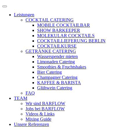
Zum
Menü
Inhalt
öffnen
Leistungen
springen
COCKTAIL CATERING
MOBILE COCKTAILBAR
SHOW BARKEEPER
MOLEKULAR COCKTAILS
COCKTAILLIEFERUNG BERLIN
COCKTAILKURSE
GETRÄNKE CATERING
Wasserspender mieten
Limonaden Catering
Smoothies & Fruchtshakes
Bier Catering
Champagner Catering
KAFFEE & BARISTA
Glühwein Catering
FAQ
TEAM
Wir sind BARFLOW
Jobs bei BARFLOW
Videos & Links
Mixing Guide
Unsere Referenzen